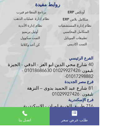
روابط مفيدة
أونكس ERP
برنامج المطاعم فيرب
نظام إدارة عمليات الذهب
متكامل بلاس ERP
نظام إدارة المستشفيات
نظام إدارة الأندية
المتكامل المحاسبي
أوتيل بريميو
تطبيقات الموبايل
التمت سكوول
التمت اكاديمى
كن أحد وكلائنا
الفرع الرئيسي
40 شارع محي الدين ابو العز - الدقي - الجيزة
-
01018686630
01029927426
تليفون :
-
01017298882
فرع مصر الجديدة
81 شارع عبد الحميد بدوى – النزهة
01029927426
تليفون :
فرع الإسكندرية
716 طريق الحرية لوران - الإسكندرية
01029927420
تليفون :
تابعونا على منصات التواصل
طلب عرض سعر
اتصل بنا
الاجتماعي التالية