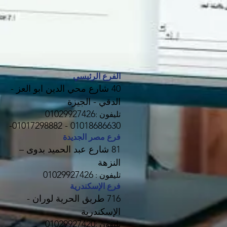
الفرع الرئيسي
40 شارع محي الدين ابو العز -
الدقي - الجيزة
01029927426
تليفون :
01018686630 - 01017298882-
فرع مصر الجديدة
81 شارع عبد الحميد بدوى –
النزهة
01029927426
تليفون :
فرع الإسكندرية
716 طريق الحرية لوران -
الإسكندرية
01029927420
تليفون :