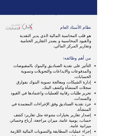
نظام الأستاذ العام
نظام الأستاذ العام
هو قلب المحاسبة المالية الذي يدير النقدية
والقيود المحاسبية و يصدر التقارير الختامية
وتقارير المركز المالي.
من أهم وظائفه:
التأثير على نقدية الصناديق والبنوك بالمقبوضات
والمدفوعات والايداعات والتحويلات وتسوية
الحسابات.
إدارة الشيكات، ومعالجة تسوية البنوك بفوارق
سجلات المنشأة وكشف البنك.
تحرير طلبات رقابية للعمليات واعتمادها في القيود
والسندات.
جرد نقدية الصناديق وفق الإجراءات المعتمدة في
المنشأة.
إصدار تقارير بخيارات متنوعة مثل تقارير: كشف
حساب، يومية عامة، ميزان مراجعة، أرباح وخسائر،
ميزانية عامة.
إجراء عمليات المطابقة والتسويات المالية اللازمة