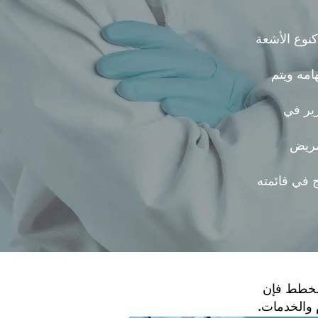
كنوع الأشعة
امه ويتم
رير في
لمريض
 في قائمته
لمخطط فإن
 والخدمات.