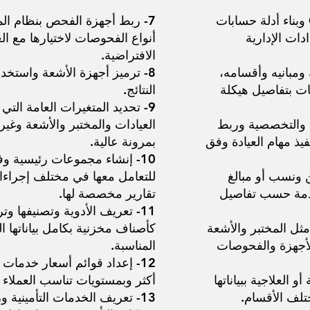
1. إعدادات التكامل مع Onyx ERP وبناء أدلة حسابات
7- ربط أجهزة الفحص بنظام المخ
دات الإدارية
أنواع الفحوصات لاختيارها مع الع
الافتراضية.
ومبانيه وأقسامه،
8- ترميز أجهزة الأشعة واستخدا
ت بتفاصيل هيكلة
النتائج.
9- تحديد المتغيرات العامة الت
سية والتخصصية وربط
العيادات والمختبر والأشعة وغي
فيذ مهام العيادة وفق
بمرونة عالية.
10- إنشاء مجموعات رئيسية و
ن ونسب أو مبالغ
للتعامل معها في مختلف إجراء
خدمة حسب تفاصيل
تقارير مخصصة لها.
11- تعريف الأدوية وتصنيفها وت
ثل المختبر والأشعة
كأصناف مخزنية بكامل بياناتها ال
الأجهزة والفحوصات
المناسبة.
12- إعداد قوائم أسعار خدمات
 العلاجية ببياناتها
أكثر وبمستويات تناسب العملاء 
لف الأقسام.
13- تعريف الخدمات التأمينية