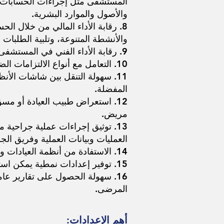
المستشفى مثل إجراءات الحسابات 
والأصول والموارد البشرية.
8. رقابة الأداء المالي من خلال الح
والأنشطة المتنوعة، وتلبية الطلبات 
9. رقابة الأداء الفني في المستشفى بتتبع حركة تنفيذ أوامر الأطباء، ومهام قوائم العمل في مختلف الأقسام وأداء المستخدمين.
10. التعامل مع أنواع الالتزامات الضريبية للسلطة المحلية في الدولة مثل ضريبة القيمة المضافة أو أي ضريبة أخرى.
11. سهولة التنقل بين شاشات الأن
المفضلة.
12. استعراض طبيب العيادة أو مسؤ
مريض.
13. توثيق إجراءات عملية جراحي
العمليات
وبيانات العملية وفريق الجر
14. الاستفادة من أنظمة العيادات والمختبر والأشعة في وحدات عمل مستقلة.
15. توفير إعدادات نمطية يمكن استيرادها من ملفات Excel خارجية للاستفادة منها حسب رغبة إدارة المستشفى لذلك.
16. سهولة الحصول على تقارير عا
المرضى.
أهم الإعدادات: