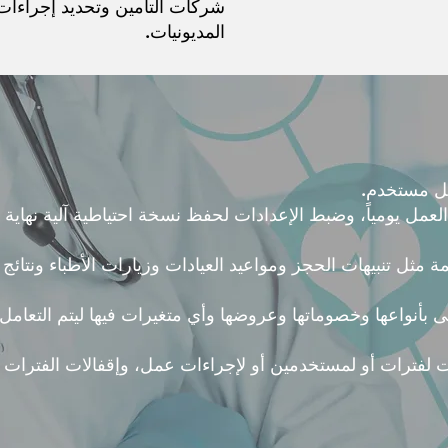
شركات التأمين وتحديد إجراءا
المديونيات.
كل مستخدم.
عمل يومياً، وضبط الإعدادات لحفظ نسخة احتياطية آلية نهاية 
مة مثل تنبيهات الحجز ومواعيد العيادات وزيارات الأطباء ونتائ
بأنواعها وخصوماتها وعروضها وأي متغيرات فيها ليتم التعامل 
ات لفترات أو لمستخدمين أو لإجراءات عمل، وإقفالات الفترات ا