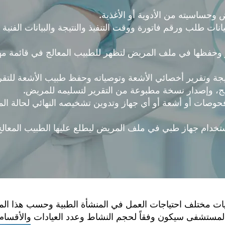
يانات طلب ورقم فاتورة ووقت التنفيذ والنتيجة والبيانات الفنية 
ر وحفظها في ملف المريض لتظهر للطبيب المعالج في قائمة مه
النتيجة وتقرير أخصائي الأشعة وتوصياته وحفظ طبيب الأشعة للتق
، وإصدار نسخة مطبوعة من التقرير لتسليمه للمريض.
 فحوصات أو أشعة أو أي جهاز وتدوين تشخيصه النهائي لحالة ا
ستخدام جهاز طبي في ملف المريض ليطلع عليها الطبيب المعالج
يات مختلف احتياجات العمل في المنشأة الطبية وحسب هذا ا
لمستشفى سيكون وفقاً لحجم النشاط وعدد العيادات والأقسام