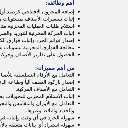
أهم وظائفه:
إضافة المخزون الافتتاحي كرصيد أول
إثبات تسعيرات الأصناف بمستويات م
استلام طلبات العمليات المخزنية مثل
إثبات الحركة المخزنية للتوريد والص
إصدار قوائم الجرد وإثبات فوارق الكمي
معالجة الفوارق المخزنية بتسويات تش
الحصول على تقارير الأصناف وحركتها
من أهم مميزاته:
التعامل مع الأرقام التسلسلية للأصناف
إصدار باركود الصنف آلياً وطباعة الـ labels.
التعامل مع الأصناف المركبة.
إثبات الاستلام المخزني للتحويلات بع
التعامل مع الأوزان والمقاييس وال
والحديد والبلاط وغيرها.
سهولة الجرد في أي وقت وإثباته في 
سهولة استيراد أي بيانات متعلقة با