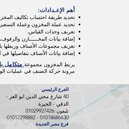
أهم الإعـدادات:
تحديد طريقة احتساب تكاليف المخزو
تحديد عملة المخزون وعملة التسعيرة
تعريف وحدات القياس.
إضافة بيانات المخــــــازن والرفوف.
تعريف مجموعات الأصناف وربطها با
إضافة بيانات الأصناف بتفاصيلها في ا
متكامل ب
يربط المخزون مجموعة
مرونة حركة الصنف في عمليات الوا
الفرع الرئيسي
40 شارع محي الدين ابو العز -
الدقي - الجيزة
01029927426
تليفون :
01018686630 - 01017298882-
فرع مصر الجديدة