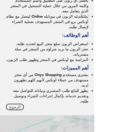
يحصل أي زبون على التطبيق واسم المستخدم
وكلمة المرور من خلال عملية التسجيل في المتجر
الذي يتعامل معه.
يَسْتَخْدِمُه الزبون في موبايله Online ليتصل مع نظام
أونكس برو في المتجر المستهدف بعملية الشراء
لإيصال طلبه
.
أهم الوظائف:
استعراض الزبون سلع متجر البيع لتحديد طلبه.
حجز الزبون ما يريد شراؤه من المتجر في سلة
مشترياته.
المزامنة مع أونكس في المتجر وظهور طلب الزبون.
أهم المميزات:
يشتري مستخدم Onyx Shopping من أي متجر
مستهدف من عملاء أونكس لأنهم كلهم يظهرون
لديه.
يظهر للبائع طلب المشتري وبياناته للتواصل معه
وتقديم خدماته بإكمال إجراءات الشراء وتوصيل
طلبه
.
الرجوع