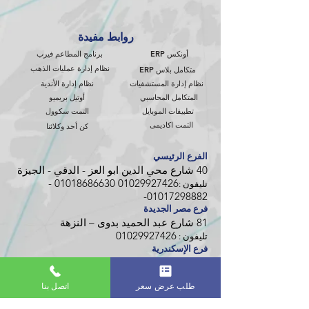
روابط مفيدة
أونكس ERP
برنامج المطاعم فيرب
نظام إدارة عمليات الذهب
متكامل بلاس ERP
نظام إدارة المستشفيات
نظام إدارة الأندية
المتكامل المحاسبي
أوتيل بريميو
تطبيقات الموبايل
التمت سكوول
التمت اكاديمى
كن أحد وكلائنا
الفرع الرئيسي
40 شارع محي الدين ابو العز - الدقي - الجيزة
-
01018686630
01029927426
تليفون :
-
01017298882
فرع مصر الجديدة
81 شارع عبد الحميد بدوى – النزهة
01029927426
تليفون :
فرع الإسكندرية
716 طريق الحرية لوران - الإسكندرية
01029927420
تليفون :
طلب عرض سعر
اتصل بنا
تابعونا على منصات التواصل
الاجتماعي التالية