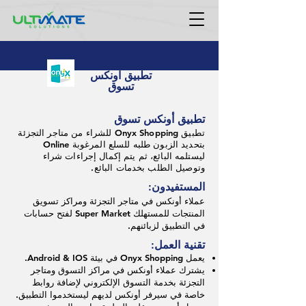
تطبيق اونكس
تسوق
تطبيق أونكس تسوق
تطبيق Onyx Shopping للشراء من متاجر التجزئة
بتحديد الزبون طلبه للسلع المرغوبة Online
ليستلمه البائع، ثم يتم إكمال إجراءات شراء
وتوصيل الطلب بخدمات البائع.
المستفيدون:
عملاء أونكس في متاجر التجزئة ومراكز تسويق
المنتجات للمستهلك Super Market لفتح حسابات
في التطبيق لزبائنهم.
تقنية العمل:
يعمل Onyx Shopping في بيئة Android & IOS.
يشترك عملاء أونكس في مراكز التسوق ومتاجر
التجزئة بخدمة التسوق الإلكتروني لإضافة روابط
خاصة في سيرفر أونكس لديهم ليستخدموا التطبيق.