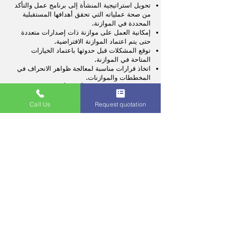
تحويل استراتيجية المنشأة إلى برنامج عمل والتأكد
من صحة عملياته التي تحقق أهدافها المستقبلية
المحددة في الموازنة.
إمكانية العمل على موازنة ذات إصدارات متعددة
حتى يتم اعتماد الموازنة الافتراضية.
توقع المشكلات قبل حدوثها باعتماد الخيارات
المتاحة في الموازنة.
اتخاذ قرارات مناسبة لمعالجة ظواهر الانحراف في
المخططات والموازنات.
تحفيز الموظفين لتحقيق أفضل أداء بمشاركتهم في
تصميم مخططات وموازنات وربط النتائج بالحوافز
Call Us
Request quotation
والخبرات الشخصية.
مقارنة النتائج الفعلية للموازنات، وإجراء المعالجة
للنتائج السلبية والتشجيع للإيجابية.
ربط نتائج تقييم الأداء للموازنات مع الحوافز
والخبرات الشخصية.
يتكامل نظام الموازنات والمخططات مع
أنظمة أونكس ERP
باعتباره يتعامل مع بنود
البيع والشراء والتشغيل وتقييم الأداء ونتائج
أعمال في كل أنشطة المنشأة.
الرجوع