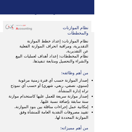
Budget Management
نظام الموازنات
والمخططات
نظام الموازنات: إعداد خطط الموازنة
التقديرية، ومراقبة انحراف الموازنة الفعلية
عن التقديرية.
نظام المخططات: إعداد أهداف لعمليات البيع
والشراء والتحصيل ومتابعة تنفيذها.
من أهم وظائفه:
إصدار الموازنة حسب أي فترة زمنية مرغوبة
(سنوي، نصفي، ربعي، شهري) أو حسب أي نموذج
تراه إدارة المنشأة.
إصدار موازنة سريعة للعمل عليها كاستخدام موازنة
سنة سابقة بإضافة نسبة عليها.
إمكانية عمل إجراءات مناقلة بين بنود الموازنة.
تقييد مصروفات النقدية العامة للمنشأة وفق
الموازنة المحددة لها.
من أهم مميزاته: