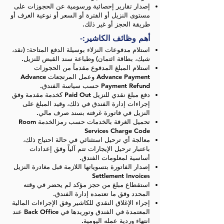
إصدار تقارير إحصائية ورسومية عن الحجوزات على
مستوى النزيل أو الفترة أو السعر أو نوعية الغرف أو
طريقة الحجز أو غير ذلك
.
أهم وظائف الكاشير:-
استلام مدفوعات النزلاء بوسيلة الدفع المتاحة: (نقد،
شيك، بطاقة ائتمان) وطباعة سند القبض للنزيل.
استلام المبلغ المدفوع مقدماً من الحجوزات
Advance Payment
وعمل المرتجعات Advance
Payment Refund حسب سياسة الفندق.
دفع مبلغ نقدي للنزيل Paid Out كخدمة مقدمة وفق
إجراءات إدارة الفندق في ذلك، وقيد المبلغ على
النزيل في فاتورة غرفته بسند صرف مالي.
تحميل الغرفة بالخدمات حسب رمزالخدمة Room
Services Charge Code
معالجة أي ترحيل استثنائي في حالة احتياج ذلك،
باعتبار ترحيل الإيجارات تتم آلياً وفق إعدادات
أساسية لمعلومات الفندق.
إصدار الفاتورة بتسوياتها اللازمة قبل مغادرة النزيل
Settlement Invoices
استقطاع مبلغ من حجز مؤكد لم يحضر في وقته
المحدد وفق ما تعتمده إدارة الفندق.
إجراء الإغلاق النقدي للكاشير وفق الإجراءات المالية
المعتمدة في الفندق وتوريدها في Back Office عند
انتهاء وردية عمله اليومية.