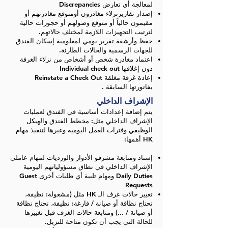
لمعالجة أي تعارض Discrepancies
إصدار تقاريرنزلاء مغادرون أومتوقع مغادرتهم أو
مقيمون حالياً أو متوقع وصولهم أو حجوزات حالية
لترتيب التجهيزات اللازمة لمختلف حالاتهم.
حفظ وأرشفة تقرير يومي لمعلومية إسكان الفندق
للجهات الرسمية والحالات الطارئة.
اعتماد مغادرة شخص أو أشخاص من نزلاء الغرفة
دون إغلاقها Individual check out
إعادة غرفة مغلقة Reinstate a Check Out
بفاتورتها السابقة .
الإشراف الداخلي
يتم إضافة إعدادات أساسية في الفندق لعمليات
الإشراف الداخلي مثل: مخطط الفندق والهيكل
الوظيفي وفترات العمل اليومية وغيرها لتنفيذ مهام
HK أهمها:
إسناد ومتابعة مشرفو الأدوار والورديات لمهام عاملي
الإشراف الداخلي في نطاق مسؤولياتهم اليومية
Daily Duties ومهام تلبية أي طلبات أخرى Guest
Requests
تغيير حالات غرف الـ HK مثل (مشغولة: نظيفة،
تحتاج نظافة أو صيانة / فارغة: نظيفة، تحتاج نظافة
أو صيانة / ...) ومتابعة حالات الغرف قبل تغييرها
للحالة التي يجب أن تكون متاحة للنزيل.