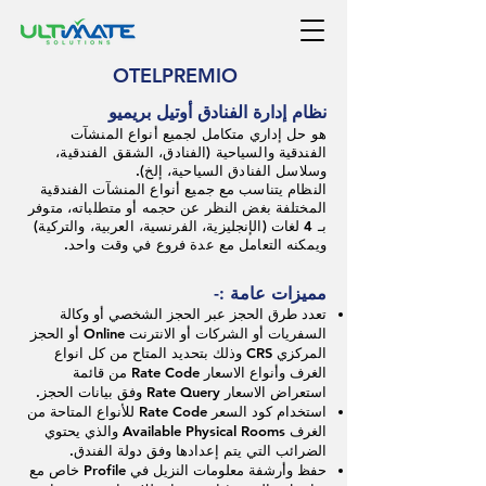
OTELPREMIO
نظام إدارة الفنادق أوتيل بريميو
هو حل إداري متكامل لجميع أنواع المنشآت
الفندقية والسياحية (الفنادق، الشقق الفندقية،
وسلاسل الفنادق السياحية، إلخ).
النظام يتناسب مع جميع أنواع المنشآت الفندقية
المختلفة بغض النظر عن حجمه أو متطلباته، متوفر
بـ 4 لغات (الإنجليزية، الفرنسية، العربية، والتركية)
ويمكنه التعامل مع عدة فروع في وقت واحد.
مميزات عامة :-
تعدد طرق الحجز عبر الحجز الشخصي أو وكالة
السفريات أو الشركات أو الانترنت Online أو الحجز
المركزي CRS وذلك بتحديد المتاح من كل انواع
الغرف وأنواع الاسعار Rate Code من قائمة
استعراض الاسعار Rate Query وفق بيانات الحجز.
استخدام كود السعر Rate Code للأنواع المتاحة من
الغرف Available Physical Rooms والذي يحتوي
الضرائب التي يتم إعدادها وفق دولة الفندق.
حفظ وأرشفة معلومات النزيل في Profile خاص مع