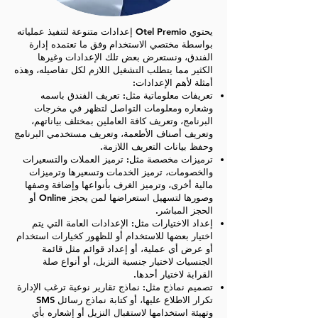
يحتوي Otel Premio إعدادات متنوعة لتنفيذ عملياته
بواسطة مختصي الاستخدام وفق ما تعتمده إدارة
الفندق، ونستعرض بعض تلك الإعدادات وغيرها
الكثير مما يتطلب التشغيل اللازم لكل تفاصيله، وهذه
أمثلة لأهم الإعدادات:
تعريفات معلوماتية مثل: تعريف الفندق باسمه
وشعاره ومعلومات التواصل لتظهر في مخرجات
البرنامج، وتعريف كافة العاملين بمختلف بياناتهم،
وتعريف أصناف الأطعمة، وتعريف مستخدمي البرنامج
وحفظ بيانات التعريف اللازمة.
ترميزات مخصصة مثل: ترميز العملات والتسعيرات
والخصومات، ترميز الخدمات وتسعيرها وترميزات
مالية أخرى، وترميز الغرف بأنواعها وإضافة وصفها
وصورها لتسهيل استعراضها لمن يحجز Online أو
الحجز المباشر.
إعداد الاختيارات مثل: الإعدادات العامة التي يتم
اختيار بعضها للاستخدام أو للظهور كخيارات استخدام
أو عرض أي عملية، أو إعداد قوائم مثل قائمة
الجنسيات لاختيار جنسية النزيل، أو أنواع صلة
القرابة لاختيار أحدها.
تصميم نماذج مثل: نماذج تقارير نوعية ترغب الإدارة
تكرار الاطلاع عليها، أو كتابة نماذج رسائل SMS
وتهيئة استخدامها لاستقبال النزيل أو إشعاره بأي