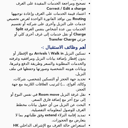
تصحيح ومراجعة الخدمات المقيدة على الغرف
Correct / Edit a charge
اعتماد قيمة الخدمات على الغرف وإعادة توجيهها
Routing بين نوافذ الفاتورة الواحدة لغرض تخصيص
خدمات على النزيل وأخرى على شركته أو تقسيم
الخدمات بين عدة أشخاص بنفس الغرفة Split
Charge أو نقل خدمات إلى غرف أخرى كلي أو
جزئي Transfer Charge
أهم وظائف الاستقبال :-
تسكين النزيل Arrivals \ Walk in مع الإفطار أو
بدون إفطار بإضافة بيانات النزيل ومرافقيه وغرفته
والخدمات المطلوبة والسعر وطريقة الدفع وغيرها،
وبيانات هويته الشخصية وصورتها وحفظها في ملف
النزيل.
تحديد جهة الحجز أو التسكين (شخصي، شركات،
وكالة، أفواج، ...) لترتيب العلاقات اللازمة مع جهة
الحجز.
نقل غرفة النزيل Room move في نفس النوع أو
إلى نوع آخر مع إضافة فارق السعر.
البحث عن النزيل من أي حقول بيانات مخطط
الغرف للوصول لمعلوماته التفصيلية.
تمديد إقامة النزلاء extend وفق طلباتهم بما لا
يتعارض مع الحجوزات.
استعراض حالة الغرف مع الإشراف الداخلي HK