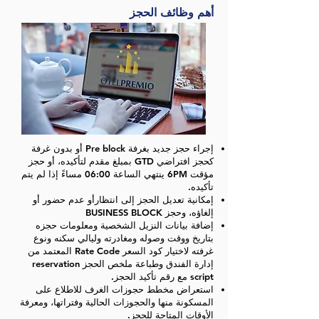
أهم وظائف الحجز
إجراء حجز جديد بغرفة Pre block أو بدون غرفة
كحجز افتراضي GTD بمبلغ مقدم لتأكيده، أو حجز
مؤقت 6PM ينتهي الساعة 06:00 مساءً إذا لم يتم
تأكيده.
إمكانية تعديل الحجز إلى انتظارأو عدم حضور أو
إلغاؤه، وحجز BUSINESS BLOCK
إضافة بيانات النزيل الشخصية ومعلومات حجزه
بتاريخ ووقت وصوله ومغادرته وليالي سكنه ونوع
غرفته لاختيار كود السعر Rate Code المعتمد من
إدارة الفندق وطباعة ملخص الحجز reservation
script مع رقم تأكيد الحجز.
استعراض مخطط حجوزات الغرف للاطلاع على
المسكونة منها والحجوزات الحالية وفتراتها، ومعرفة
الأوقات المتاحة للحجز.