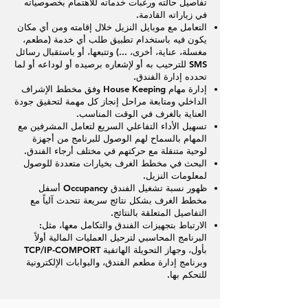
تفاصيل حالته ورغبات خدماته للاهتمام بخصوصياته
في زياراته القادمة.
التعامل مع موبايل النزيل خلال إقامته ومن أي مكان
يكون فيه باستخدام تطبيق طلب أي خدمة (مطعم،
مغسلة، عناية، أخرى، ...) وتتبعها، أو باستقبال رسائل
SMS للترحيب به أو لإشعاره برصيده أو لوداعه أو لما
تحدده إدارة الفندق.
إدارة مهام House Keeping وفق مخطط الإشراف
الداخلي ومتابعة مراحل إنجاز كل مهمة لتحقيق جودة
العناية بالغرف في الوقت المناسب.
تسهيل الأداء التفاعلي السريع لتعامل المشرفين مع
المهام بالسماح لهم الوصول للبرنامج من أجهزة
لوحية متنقلة مع حركتهم في مختلف أرجاء الفندق.
البحث في مخطط الغرف بخيارات متعددة للوصول
لمعلومات النزيل.
ظهور نسبة تشغيل الفندق Occupancy أسفل
مخطط الغرف بشكل نتائج سريعة تتحدث آلياً مع
التفاصيل المتعلقة بالنتائج.
الارتباط بتجهيزات الفندق والتكامل معها، مثل:
البرنامج المحاسبي لترحيل العمليات المالية أولاً
بأول، وجهاز التحويلة الهاتفية TCP/IP-COMPORT
وبرنامج إدارة مطعم الفندق، والبوابات الإلكترونية
للتحكم بها.