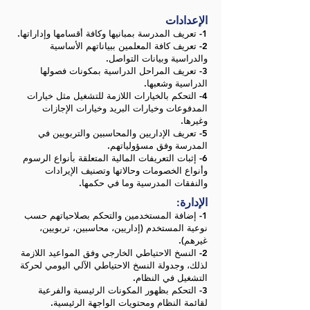
الإعدادات
1- تعريف المدرسة بمبانيها وكافة أقسامها وإداراتها.
2- تعريف كافة المعلمين ببياناتهم الأساسية
والدراسية وبيانات التواصل.
3- تعريف المراحل الدراسية بمكونات فصولها
الدراسية وشعبها.
4- التحكم بالخيارات اللازمة للتشغيل مثل خيارات
المدفوعات وخيارات البريد وخيارات الإجازات
وغيرها.
5- تعريف الإداريين والمحاسبين والتربويين في
المدرسة وفق مسؤولياتهم.
6- إثبات التعريفات المالية المتعلقة بأنواع الرسوم
وأنواع الخصومات وحالاتها وتصنيف الإيرادات
والنفقات المدرسية وما في حكمها.
الإدارة:
1- إضافة المستخدمين والتحكم بصلاحياتهم حسب
نوعية المستخدم (إداريين، محاسبين، تربويين،
غيرهم).
2- النسخ الاحتياطي الخارجي وفق المواعيد اللازمة
لذلك، وجدولة النسخ الاحتياطي الآلي اليومي لحركة
التشغيل في النظام.
3- التحكم بظهور المكونات الرئيسية والفرعية
لقائمة النظام ومحتويات الواجهة الرئيسية.