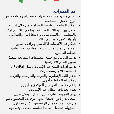
أهم المميزات:
يدعم واجهة مستخدم سهلة الاستخدام ومتوافقة مع
أنواع الأجهزة المختلفة.
يمكّن المتابعة التعليمية المتزامنة من خلال إنشاء
تكامل بين الوظائف المختلفة ، بما في ذلك: الإدارة ،
والمعلمين ، والمشرفين ، والامتحانات ، والطلاب ،
وأولياء الأمور ، وما إلى ذلك.
يتحكم في الانضباط الأكاديمي ويراقب حضور
المعلمين ، ويدعم استخدام المعلمين الاحتياطيين
لتغطية الغائبين.
يدعم التكامل مع جميع التطبيقات المعروفة لتنفيذ
فصول التعلم الافتراضية.
يدعم أدوات الدفع عبر الإنترنت ، مثل: PayPal و
2Checkout و Pay money.
يدعم اللغة الإنجليزية والعربية والفرنسية والتركية
(يمكن إضافة لغات أخرى).
يدعم كلاً من التقويمين الميلادي والهجري.
يقدم تحديثات النظام عبر الإنترنت.
يوفر المرونة ، على سبيل المثال ، يمكن تعيين
امتحانات رياض الأطفال بدون درجات. المعلمون هم
من بين المستخدمين الرئيسيين الذين يتحملون
مسؤولية تسجيل الحالة التعليمية للطلاب وتقدمهم
.