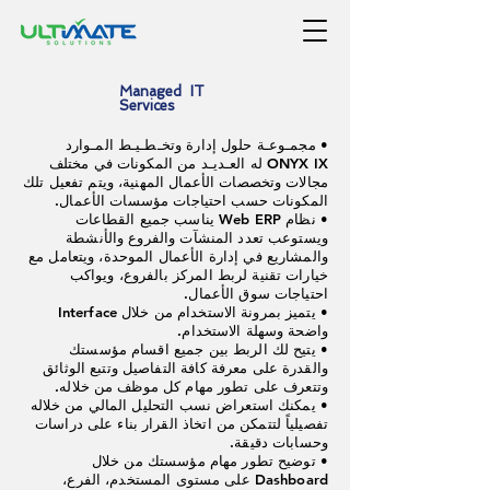
Managed IT
Services
• مجمـوعـة حلول إدارة وتخـطـيـط المـوارد
ONYX IX له العـديـد من المكونات في مختلف
مجالات وتخصصات الأعمال المهنية، ويتم تفعيل تلك
المكونات حسب احتياجات مؤسسات الأعمال.
• نظام Web ERP يناسب جميع القطاعات
ويستوعب تعدد المنشآت والفروع والأنشطة
والمشاريع في إدارة الأعمال الموحدة، ويتعامل مع
خيارات تقنية لربط المركز بالفروع، ويواكب
احتياجات سوق الأعمال.
• يتميز بمرونة الاستخدام من خلال Interface
واضحة وسهلة الاستخدام.
• يتيح لك الربط بين جميع اقسام مؤسستك
والقدرة على معرفة كافة التفاصيل وتتبع الوثائق
وتتعرف على تطور مهام كل موظف من خلاله.
• يمكنك استعراض نسب التحليل المالي من خلاله
تفصيلياً لتتمكن من اتخاذ القرار بناء على دراسات
وحسابات دقيقة.
• توضيح تطور مهام مؤسستك من خلال
Dashboard على مستوى المستخدم، الفرع،