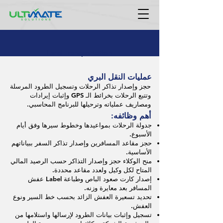
Land Transportation
عمليات النقل البري
حجز وإصدار تذاكر الرحلات وتسجيل الطرود المرسلة
وتتبع الرحلات بخرائط الـ GPS وإثبات إيرادات
ومصاريف عملياته وترحيلها للبرنامج المحاسبي.
أهم وظائفه:
جدولة الرحلات بمواعيدها وخطوط سيرها وفق أيام
الأسبوع.
حجز مقاعد المسافرين وإصدار تذاكر السفر ببياناتهم
الأساسية.
منح الوكلاء حجز وإصدار التذاكر حسب الرصيد المالي
المتاح لكل وكيل ولعدد مقاعد محددة.
إصدار كارت صعود الباص وطباعة Label عفش
المسافر بعد معايرة وزنه.
تحديد تسعيرة العفش الزائد بحسب خط السير ونوع
العفش.
تسجيل وإثبات بيانات الطرود لإرسالها واستلامها من