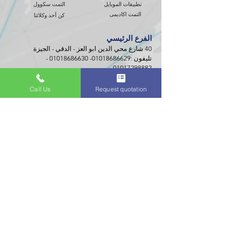
تطبيقات الموبايل
التمت سكوول
التمت اكاديمى
كن أحد وكلائنا
الفرع الرئيسي
40 شارع محي الدين ابو العز - الدقي - الجيزة
تليفون :
01018686629
-
01018686630
-
-
01017298882
فرع مصر الجديدة
81 شارع عبد الحميد بدوى – النزهة
Call Us
Request quotation
تليفون :
01029927426
فرع الإسكندرية
716 طريق الحرية لوران - الإسكندرية
تليفون :
01029927420
تابعونا على منصات التواصل
الاجتماعي التالية
الفروع