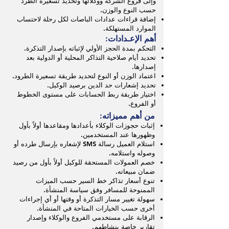
وإلى فروع الشركة ووكلائها وتحديد تسعيرة الطرد
حسب النوع والوزن.
إضافة قراءات عدادات الباصات لكل رحلة لاحتساب
الموارد المستهلكة.
أهم الإعـدادات:
التحكم بمدة الحجز الأولي لإثباته بإصدار التذكرة.
تحديد أيام صلاحية التذاكر المحلية أو الدولية بعد
إصدارها.
اعتماد الوزن أو النوع لتحديد طريقة تسعيرة الطرود.
تحديد إشعارات حد الدين برصيد الوكيل.
اختيار طريقة ربط الحسابات على مستوى الخطوط
أو الفروع.
من أهم مميزاته:
إثبات حجوزات الوكلاء بأعدادها ومقاعدها أولاً بأول
وظهورها عند المستخدمين.
استلام العميل رسالة SMS لإشعاره بإرسال طرده أو
وصوله واستلامه.
خصم العمولات المستحقة للوكيل أولاً بأول من رصيد
ضمان مبيعاته.
تنوع أسعار تذاكر خط السير حسب الميزات
الممنوحة للمسافر وفق سياسة المنشأة.
سهولة تغيير مسار التذكرة أو وقتها أو أي إجراءات
أخرى حسب الخيارات المتاحة في المنشأة.
الرقابة على مستخدمي الفروع والوكلاء وإصدار
تقارير خاصة بنشاطهم.