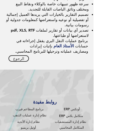
سرعة ظهور تنبيهات خاصة بالوكلاء ونقاط البيع
ومختلف وثائق الباصات القابلة للتجديد.
تصميم التقارير بالخيارات التي يريدها العميل إجمالية
أو تفصيلية أو نوعيه واستعراضها كمعلومات جدولية أو
رسومات بيانية.
تصدير أي بيانات أو تقارير لملفات pdf, XLS, RTF
لاستعراضها أو طباعتها.​
برنامج عمليات النقل البري يقفل إجراءاته في
الأستاذ العام
حسابات
بإثبات إيرادات
ومصاريف عملياته وترحيلها للبرنامج المحاسبي.
الرجوع
روابط مفيدة
أونكس ERP
برنامج المطاعم فيرب
نظام إدارة عمليات الذهب
متكامل بلاس ERP
نظام إدارة المستشفيات
نظام إدارة الأندية
المتكامل المحاسبي
أوتيل بريميو