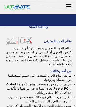
Stocktaking
نظام الجرد المخزني
نظام الجرد المخزني يحقق تنفيذ أنواع الجرد:
كالجرد الدوري أو السنوي أو استلام وتسليم مخازن،
للحصول على نتائج الجرد الفعلي والرصيد المخزني
ويرتبط بتطبيقات موبايل ذكية تنفذ العملية بسهولة
ودقة وكفائة عالية.
من أهم وظائفه:
تعريف أنواع الجرد المتعددة التي سيتم استخدامها
في المنشأة وفروعها.
تعريف أجهزة جرد وسيطة وتهيئتها كأجهزة Android
أو Pocket PC لجرد البضاعة في مواقعها والتأكد من
قيد كميات كل صنف وبياناته.
إدخال الجرد للنظام في حالة استخدام قوائم الجرد
اليدوي، أو الجرد المباشر في النظام.
سحب ملفات الجرد من الأجهزة الوسيطة (في حالة