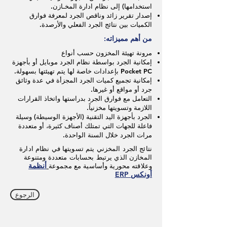
استخدامها) إلى نظام ادارة المخـازن.
إصدار تقرير زائد وناقص الجرد لمعرفة فوارق
الكميات بين نتائج الجرد الفعلي والأرصدة.
من أهم مميزاته:
مرونة تهيئة المخزون حسب أنواع
إمكانية الجرد بواسطة نظام الجرد موبايل أو بأجهزة
Pocket PC بإعدادات خاصة لها يتم تهيئتها بسهولة.
إمكانية تجميع كميات الجرد المجزأة في عدة وثائق
جرد أو مواقع أو غيرها.
التعامل مع فوارق الجرد بدراستها واتخاذ القرارات
اللازمة وتسويتها مخزنياً.
الجرد بأجهزة اليد التقنية (الأجهزة الوسيطة) وسيلة
فاعلة للجهات التي تمتلك أصناف كثيرة، أو متعددة
مرات الجرد خلال السنة الواحدة.
نتائج الجرد المخزني يتم تسويتها في نظام ادارة
المخازن الذي يرتبط بحسابات متعددة ومتنوعة
أنظمة
وعلاقته محورية وأساسية مع مجموعة
أونكس
ERP
الرجوع