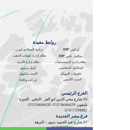
روابط مفيدة
أونكس ERP
برنامج المطاعم فيرب
نظام إدارة عمليات الذهب
متكامل بلاس ERP
نظام إدارة المستشفيات
نظام إدارة الأندية
المتكامل المحاسبي
أوتيل بريميو
تطبيقات الموبايل
التمت سكوول
التمت اكاديمى
كن أحد وكلائنا
الفرع الرئيسي
40 شارع محي الدين ابو العز - الدقي - الجيزة
تليفون :
01018686629
-
01018686630
-
-
01017298882
فرع مصر الجديدة
81 شارع عبد الحميد بدوى – النزهة
تليفون :
01029927426