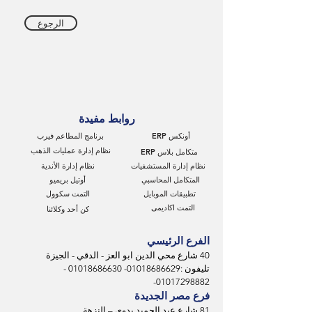
الرجوع
روابط مفيدة
أونكس ERP
برنامج المطاعم فيرب
نظام إدارة عمليات الذهب
متكامل بلاس ERP
نظام إدارة المستشفيات
نظام إدارة الأندية
المتكامل المحاسبي
أوتيل بريميو
تطبيقات الموبايل
التمت سكوول
التمت اكاديمى
كن أحد وكلائنا
الفرع الرئيسي
40 شارع محي الدين ابو العز - الدقي - الجيزة
تليفون :
01018686629
-
01018686630
-
-
01017298882
فرع مصر الجديدة
81 شارع عبد الحميد بدوى – النزهة